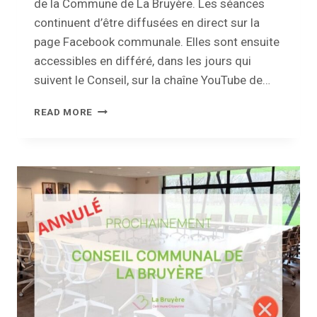
de la Commune de La Bruyère. Les séances
continuent d’être diffusées en direct sur la
page Facebook communale. Elles sont ensuite
accessibles en différé, dans les jours qui
suivent le Conseil, sur la chaîne YouTube de…
MISE
READ MORE
À
DISPOSITION
DES
VIDÉOS
DU
CONSEIL
COMMUNAL
SUR
NOTRE
CHAÎNE
YOUTUBE
OFFICIELLE