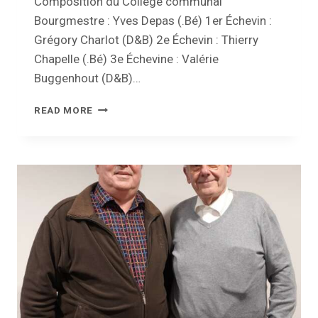
Composition du Collège communal
Bourgmestre : Yves Depas (.Bé) 1er Échevin :
Grégory Charlot (D&B) 2e Échevin : Thierry
Chapelle (.Bé) 3e Échevine : Valérie
Buggenhout (D&B)…
INSTALLATION
READ MORE
DU
NOUVEAU
CONSEIL
COMMUNAL
DE
LA
BRUYÈRE