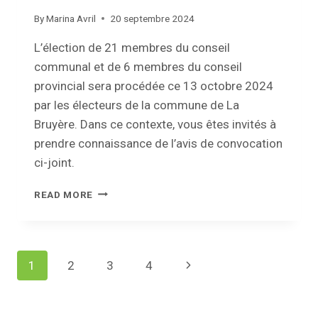
By
Marina Avril
20 septembre 2024
L’élection de 21 membres du conseil
communal et de 6 membres du conseil
provincial sera procédée ce 13 octobre 2024
par les électeurs de la commune de La
Bruyère. Dans ce contexte, vous êtes invités à
prendre connaissance de l’avis de convocation
ci-joint.
ÉLECTIONS
READ MORE
PROVINCIALES
ET
COMMUNALES
:
Page
1
2
3
4
Next
AVIS
DE
navigation
Page
CONVOCATION
DES