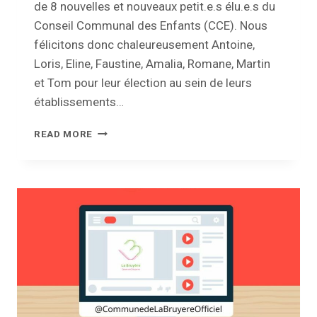
de 8 nouvelles et nouveaux petit.e.s élu.e.s du
Conseil Communal des Enfants (CCE). Nous
félicitons donc chaleureusement Antoine,
Loris, Eline, Faustine, Amalia, Romane, Martin
et Tom pour leur élection au sein de leurs
établissements…
PRESTATION
READ MORE
DE
SERMENT
DES
NOUVELLES
ET
NOUVEAUX
PETIT.E.S
ÉLU.E.S
DU
CCE