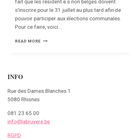
fait que les résident.e.s non belges doivent
s’inscrire pour le 31 juillet au plus tard afin de
pouvoir participer aux élections communales.
Pour ce faire, voici…
ÉLECTIONS
READ MORE
D’OCTOBRE
2024
:
INSCRIPTION
POSSIBLE
INFO
DES
RÉSIDENT.E.S
Rue des Dames Blanches 1
NON
5080 Rhisnes
BELGES
JUSQU’AU
31
081 23 65 00
JUILLET
info@labruyere.be
RGPD