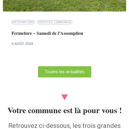
NAUX
INFORMATIONS
VIVRE À LA BRUYÈRE
ssomption
Parc canin à Émines – Appel 
son nom
3 AOÛT 2026
Toutes les actualités
Votre commune est là pour vous !
Retrouvez ci-dessous, les trois grandes