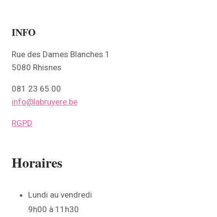
LGBTQ
Multiculturel
Musique
Nature et jardin
INFO
Organisation
Patrimoine
Précarité
Réfugiés
Rue des Dames Blanches 1
Santé
Seniors
Sports et jeux
Transport
5080 Rhisnes
081 23 65 00
Travail
Une sortie
Vivres
Éducation
intellectuel
info@labruyere.be
RGPD
Effacer
Appliquer
Horaires
Lundi au vendredi
9h00 à 11h30