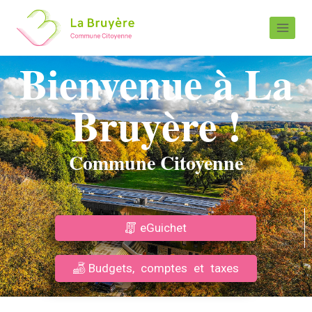
Bienvenue à La
Bruyère !
Commune Citoyenne
eGuichet
Budgets, comptes et taxes