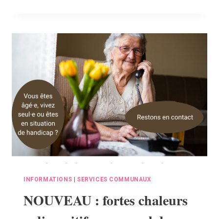
AU
PUBLIC
–
CONSEIL
D’ADMINISTRATION
DU
BEP
INFORMATIONS
|
SERVICES COMMUNAUX
NOUVEAU : fortes chaleurs