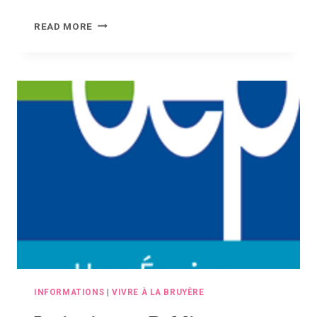
30
READ MORE
JUILLET
:
JOURNÉE
MONDIALE
CONTRE
LA
TRAITE
DES
ÊTRES
HUMAINS
INFORMATIONS
|
VIVRE À LA BRUYÈRE