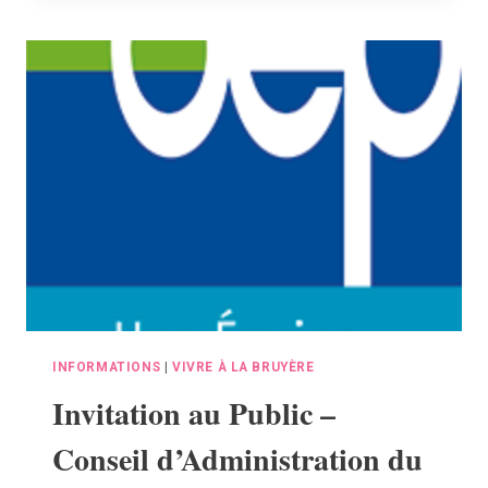
CHALEURS
–
DISPOSITIF
COMMUNAL
DE
VEILLE
POUR
LES
PERSONNES
ÂGÉES
ET/OU
ISOLÉES
INFORMATIONS
|
VIVRE À LA BRUYÈRE
Invitation au Public –
Conseil d’Administration du