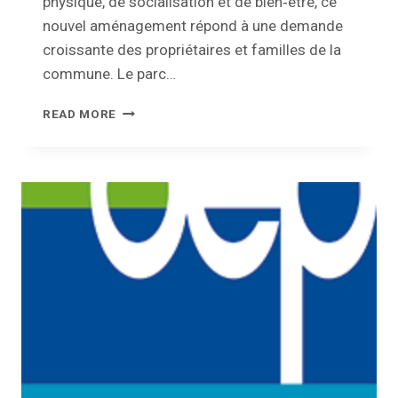
physique, de socialisation et de bien‑être, ce
nouvel aménagement répond à une demande
croissante des propriétaires et familles de la
commune. Le parc…
PARC
READ MORE
CANIN
À
ÉMINES
–
APPEL
À
IDÉES
POUR
LE
CHOIX
DE
SON
NOM