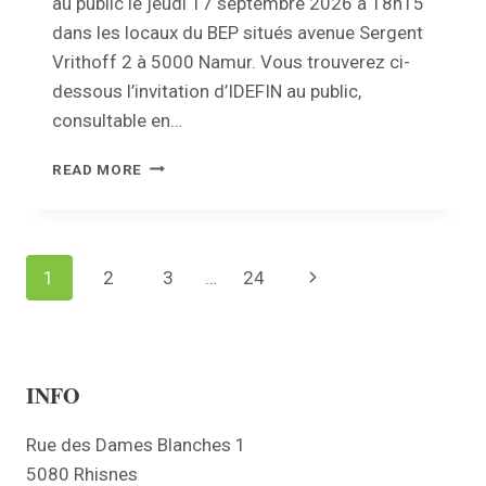
au public le jeudi 17 septembre 2026 à 18h15
dans les locaux du BEP situés avenue Sergent
Vrithoff 2 à 5000 Namur. Vous trouverez ci-
dessous l’invitation d’IDEFIN au public,
consultable en…
INVITATION
READ MORE
AU
PUBLIC
–
CONSEIL
Page
1
2
3
…
24
Next
D’ADMINISTRATION
D’IDEFIN
navigation
Page
INFO
Rue des Dames Blanches 1
5080 Rhisnes