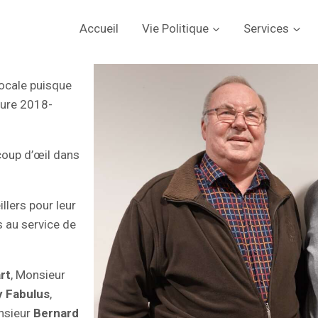
Accueil
Vie Politique
Services
locale puisque
ture 2018-
 coup d’œil dans
llers pour leur
 au service de
rt
, Monsieur
 Fabulus
,
nsieur
Bernard