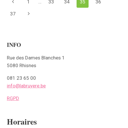
Page
Previous
1
…
33
34
35
36
navigation
Page
37
Next
Page
INFO
Rue des Dames Blanches 1
5080 Rhisnes
081 23 65 00
info@labruyere.be
RGPD
Horaires