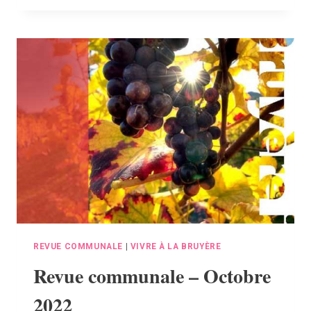
–
27
OCTOBRE
2022
REVUE COMMUNALE
|
VIVRE À LA BRUYÈRE
Revue communale – Octobre
2022