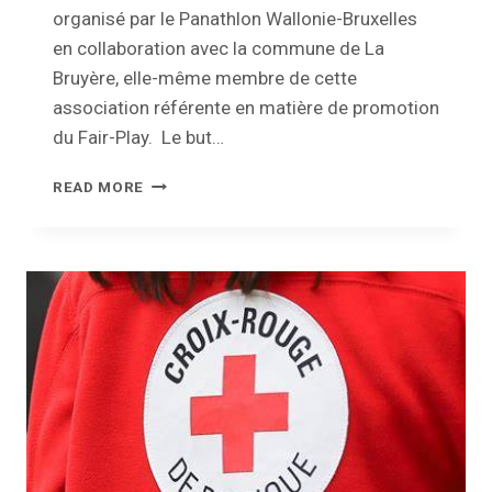
organisé par le Panathlon Wallonie-Bruxelles
en collaboration avec la commune de La
Bruyère, elle-même membre de cette
association référente en matière de promotion
du Fair-Play. Le but…
UNE
READ MORE
PREMIÈRE
À
LA
BRUYÈRE
!
30
COMMUNES
RASSEMBLÉES
POUR
FAIRE
GAGNER
LE
FAIR-