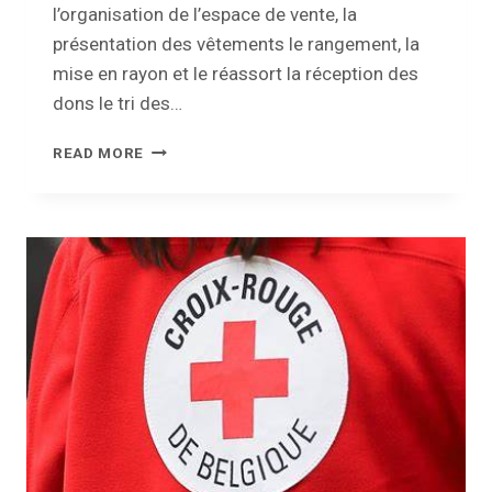
l’organisation de l’espace de vente, la
présentation des vêtements le rangement, la
mise en rayon et le réassort la réception des
dons le tri des…
LA
READ MORE
CROIX-
ROUGE
LA
MEHAIGNE
RECHERCHE
UN
VOLONTAIRE
POUR
LA
VESTI
BOUTIQUE
D’EGHEZÉE