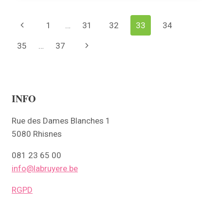
25
MAI
Page
Previous
1
…
31
32
33
34
2023
navigation
Page
35
…
37
Next
Page
INFO
Rue des Dames Blanches 1
5080 Rhisnes
081 23 65 00
info@labruyere.be
RGPD