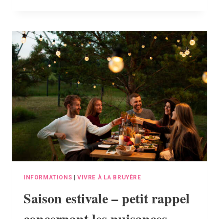
DE
SANG
À
SAINT-
DENIS
INFORMATIONS
|
VIVRE À LA BRUYÈRE
Saison estivale – petit rappel
concernant les nuisances