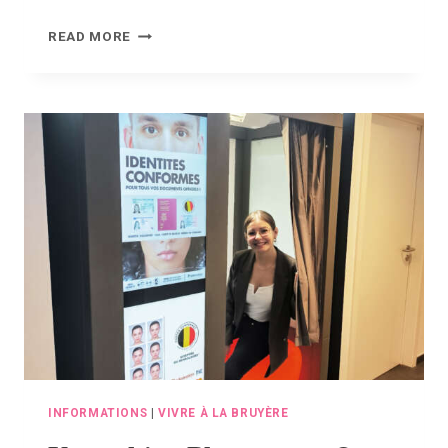
ENTRETIEN
READ MORE
D’UN
PASSAGE
À
NIVEAU
PAR
INFRABEL
INFORMATIONS
|
VIVRE À LA BRUYÈRE