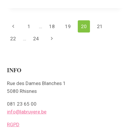
CABINE
PHOTOMATON®
DÉSORMAIS
À
Page
Previous
1
…
18
19
20
21
VOTRE
DISPOSITION
navigation
Page
22
…
24
Next
DANS
VOTRE
Page
ADMINISTRATION
!
INFO
Rue des Dames Blanches 1
5080 Rhisnes
081 23 65 00
info@labruyere.be
RGPD