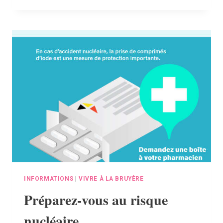
DAMES
BLANCHES
–
PIQÛRE
DE
RAPPEL
QUANT
AU
RESPECT
DE
L’ESPACE
PUBLIC
INFORMATIONS
|
VIVRE À LA BRUYÈRE
Préparez-vous au risque
nucléaire