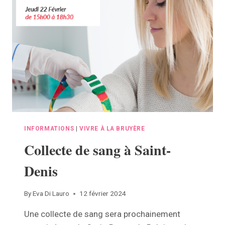
DES
OPÉRATIONS
ÉLECTORALES
ET
ENDOSSER
LE
RÔLE
D’ASSESSEUR
?
ON
VOUS
DIT
TOUT
INFORMATIONS
|
VIVRE À LA BRUYÈRE
!
Collecte de sang à Saint-
Denis
By
Eva Di Lauro
12 février 2024
Une collecte de sang sera prochainement