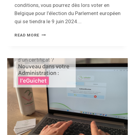
conditions, vous pourrez dès lors voter en
Belgique pour l’élection du Parlement européen
qui se tiendra le 9 juin 2024….
ÉLECTION
READ MORE
DU
PARLEMENT
EUROPÉEN
POUR
LES
CITOYENS
EUROPÉENS
RÉSIDANT
EN
BELGIQUE