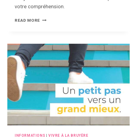
votre compréhension.
FERMETURE
READ MORE
–
FÊTES
DE
FIN
D’ANNÉE
INFORMATIONS
|
VIVRE À LA BRUYÈRE