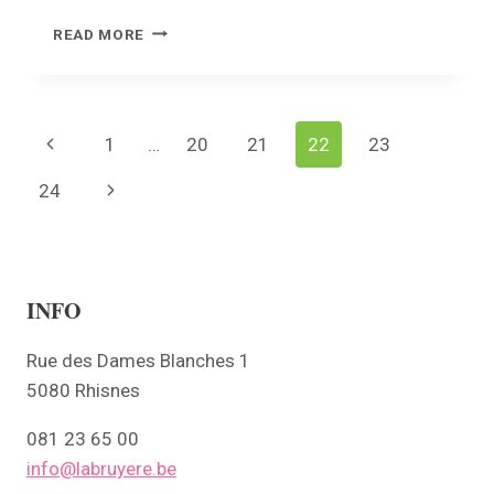
RÉDUCTION
READ MORE
DE
LA
LIMITATION
DE
Page
Previous
1
…
20
21
22
23
VITESSE
RUE
navigation
Page
24
Next
DE
L’AÉRODROME
Page
À
RHISNES
INFO
Rue des Dames Blanches 1
5080 Rhisnes
081 23 65 00
info@labruyere.be