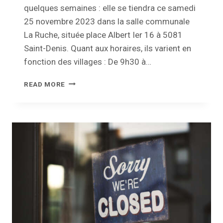
quelques semaines : elle se tiendra ce samedi
25 novembre 2023 dans la salle communale
La Ruche, située place Albert Ier 16 à 5081
Saint-Denis. Quant aux horaires, ils varient en
fonction des villages : De 9h30 à…
LA
READ MORE
JOURNÉE
DE
L’ARBRE,
C’EST
CE
SAMEDI
À
SAINT-
DENIS
!