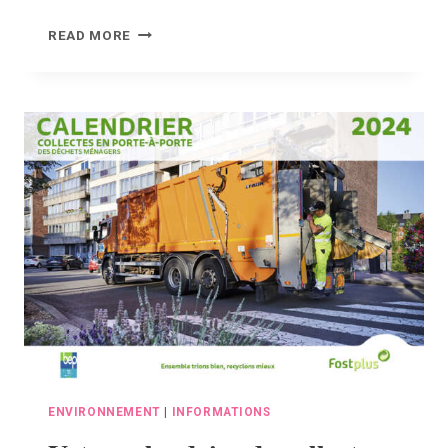
DES
READ MORE
SOINS
PSYCHOLOGIQUES
DE
1ÈRE
LIGNE
ACCESSIBLES
À
LA
MAISON
CITOYENNE
DE
LA
BRUYÈRE
ENVIRONNEMENT
|
INFORMATIONS