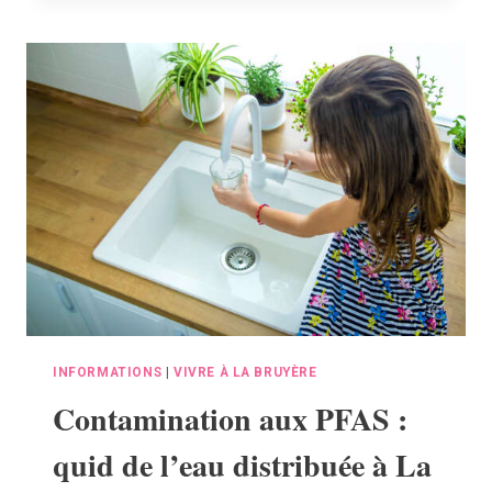
DE
COLLECTE
2024
BIENTÔT
DANS
VOTRE
BOÎTE
AUX
LETTRES
INFORMATIONS
|
VIVRE À LA BRUYÈRE
Contamination aux PFAS :
quid de l’eau distribuée à La