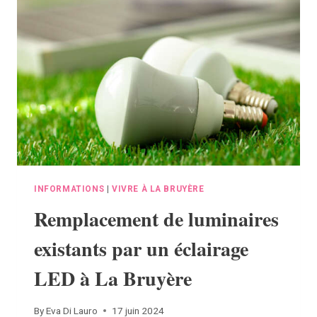
:
À
VOS
OFFRES
!
INFORMATIONS
|
VIVRE À LA BRUYÈRE
Remplacement de luminaires
existants par un éclairage
LED à La Bruyère
By
Eva Di Lauro
17 juin 2024