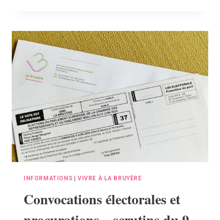
DE
DEUX
PASSAGES
À
NIVEAU
PAR
INFRABEL
INFORMATIONS
|
VIVRE À LA BRUYÈRE
Convocations électorales et
procurations – scrutins du 9