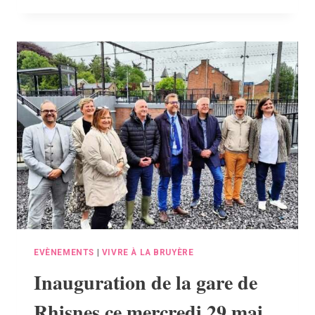
ET
PROCURATIONS
–
SCRUTINS
DU
9
JUIN
2024
:
PRÉCISIONS
IMPORTANTES
EVÈNEMENTS
|
VIVRE À LA BRUYÈRE
Inauguration de la gare de
Rhisnes ce mercredi 29 mai