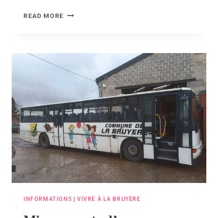
COUPURE
READ MORE
DE
COURANT
PLANIFIÉE
À
RHISNES
INFORMATIONS
|
VIVRE À LA BRUYÈRE