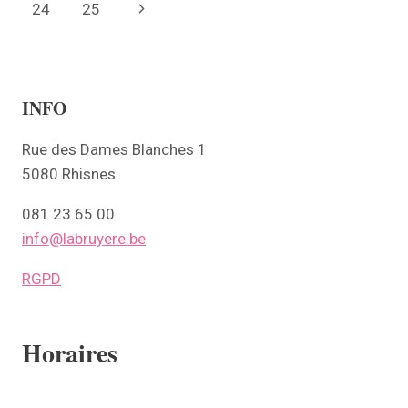
navigation
Page
24
25
Next
MERCREDI
29
Page
MAI
INFO
Rue des Dames Blanches 1
5080 Rhisnes
081 23 65 00
info@labruyere.be
RGPD
Horaires