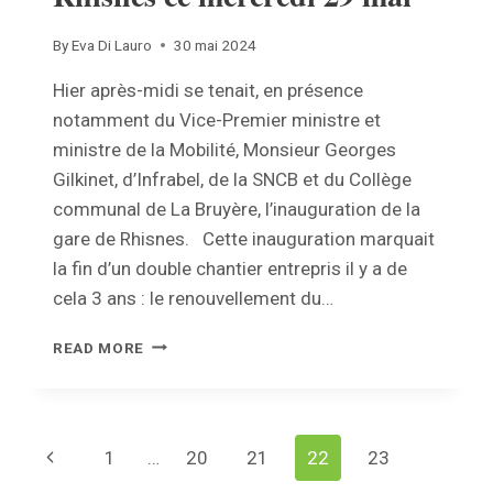
By
Eva Di Lauro
30 mai 2024
Hier après-midi se tenait, en présence
notamment du Vice-Premier ministre et
ministre de la Mobilité, Monsieur Georges
Gilkinet, d’Infrabel, de la SNCB et du Collège
communal de La Bruyère, l’inauguration de la
gare de Rhisnes. Cette inauguration marquait
la fin d’un double chantier entrepris il y a de
cela 3 ans : le renouvellement du…
INAUGURATION
READ MORE
DE
LA
GARE
DE
Page
Previous
1
…
20
21
22
23
RHISNES
CE