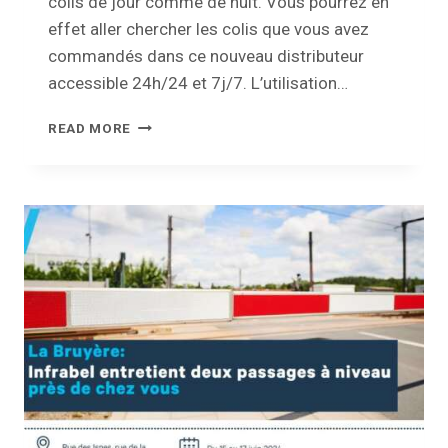
colis de jour comme de nuit. Vous pourrez en
effet aller chercher les colis que vous avez
commandés dans ce nouveau distributeur
accessible 24h/24 et 7j/7. L’utilisation…
LA
READ MORE
COMMUNE
DE
LA
BRUYÈRE
S’ÉQUIPE
D’UN
DISTRIBUTEUR
DE
COLIS
BPOST