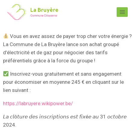
Vous en avez assez de payer trop cher votre énergie ?
La Commune de La Bruyère lance son achat groupé
d’électricité et de gaz pour négocier des tarifs
préférentiels grâce à la force du groupe !
Inscrivez-vous gratuitement et sans engagement
pour économiser en moyenne 245 € en cliquant sur le
lien suivant :
https://labruyere.wikipower.be/
𝘓𝘢 𝘤𝘭ô𝘵𝘶𝘳𝘦 𝘥𝘦𝘴 𝘪𝘯𝘴𝘤𝘳𝘪𝘱𝘵𝘪𝘰𝘯𝘴 𝘦𝘴𝘵 𝘧𝘪𝘹é𝘦 𝘢𝘶 31 𝘰𝘤𝘵𝘰𝘣𝘳𝘦
2024.