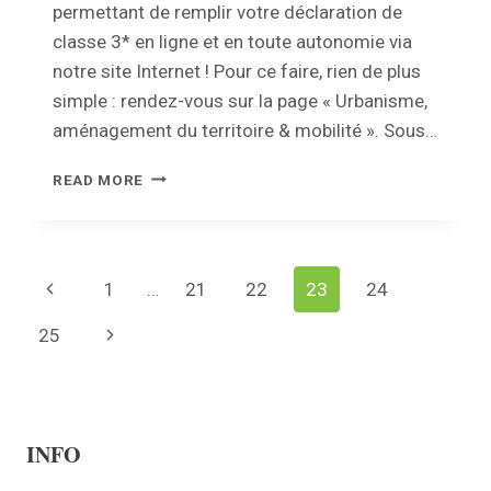
permettant de remplir votre déclaration de
classe 3* en ligne et en toute autonomie via
notre site Internet ! Pour ce faire, rien de plus
simple : rendez-vous sur la page « Urbanisme,
aménagement du territoire & mobilité ». Sous…
UNE
READ MORE
CITERNE
À
MAZOUT
OU
Page
Previous
1
…
21
22
23
24
AU
GAZ
navigation
Page
25
Next
À
DÉCLARER
Page
?
INFO