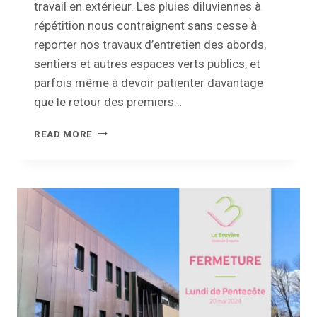
travail en extérieur. Les pluies diluviennes à
répétition nous contraignent sans cesse à
reporter nos travaux d’entretien des abords,
sentiers et autres espaces verts publics, et
parfois même à devoir patienter davantage
que le retour des premiers…
L’ENTRETIEN
READ MORE
DES
ESPACES
VERTS
COMMUNAUX
MIS
À
MAL
PAR
LA
MÉTÉO