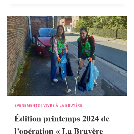
DES
TEC
:
UNE
OFFRE
DE
TRANSPORT
PLUS
ÉTOFFÉE
VOUS
ATTEND
DÈS
LE
2
MAI
EVÈNEMENTS
|
VIVRE À LA BRUYÈRE
Édition printemps 2024 de
l’opération « La Bruyère