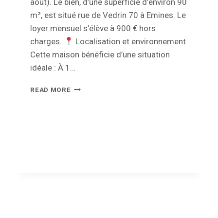
août). Le bien, d’une superficie d’environ 90
m², est situé rue de Vedrin 70 à Emines. Le
loyer mensuel s’élève à 900 € hors
charges.
Localisation et environnement
Cette maison bénéficie d’une situation
idéale : À 1…
MAISON
READ MORE
UNIFAMILIALE
À
LOUER
À
EMINES