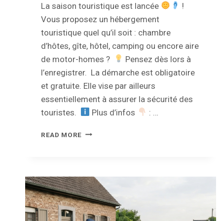
La saison touristique est lancée
!
Vous proposez un hébergement
touristique quel qu’il soit : chambre
d’hôtes, gîte, hôtel, camping ou encore aire
de motor-homes ?
Pensez dès lors à
l’enregistrer. La démarche est obligatoire
et gratuite. Elle vise par ailleurs
essentiellement à assurer la sécurité des
touristes.
Plus d’infos
: …
ENREGISTREMENT
READ MORE
DES
HÉBERGEMENTS
TOURISTIQUES
:
UNE
OBLIGATION
DEPUIS
2017