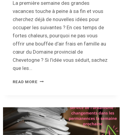
La première semaine des grandes
vacances touche à peine à sa fin et vous
cherchez déjà de nouvelles idées pour
occuper les suivantes ? En ces temps de
fortes chaleurs, pourquoi ne pas vous
offrir une bouffée d’air frais en famille au
cœur du Domaine provincial de
Chevetogne ? Si l’idée vous séduit, sachez
que les…
PASS
READ MORE
LOISIRS
CHEVETOGNE
2026
EN
VENTE
À
L’ADMINISTRATION
COMMUNALE