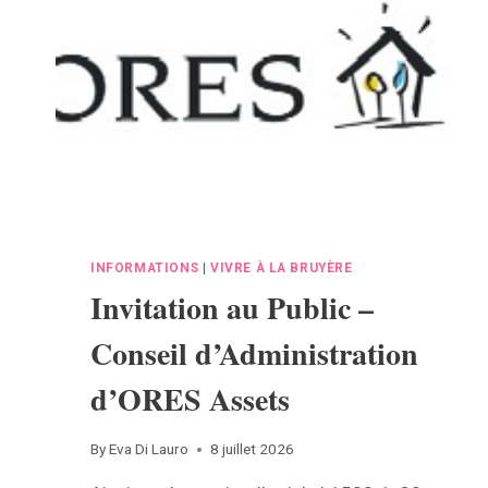
D’INCENDIE
»
DU
GOUVERNEUR
DE
LA
PROVINCE
DE
NAMUR
INFORMATIONS
|
VIVRE À LA BRUYÈRE
Invitation au Public –
Conseil d’Administration
d’ORES Assets
By
Eva Di Lauro
8 juillet 2026