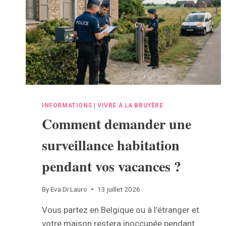
EN
WALLONIE
INFORMATIONS
|
VIVRE À LA BRUYÈRE
Comment demander une
surveillance habitation
pendant vos vacances ?
By
Eva Di Lauro
13 juillet 2026
Vous partez en Belgique ou à l’étranger et
votre maison restera inoccupée pendant