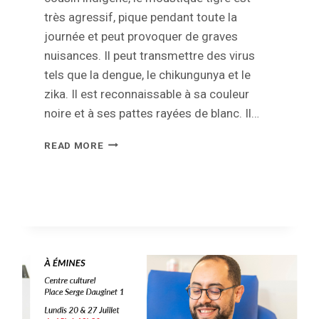
très agressif, pique pendant toute la
journée et peut provoquer de graves
nuisances. Il peut transmettre des virus
tels que la dengue, le chikungunya et le
zika. Il est reconnaissable à sa couleur
noire et à ses pattes rayées de blanc. Il…
LE
READ MORE
MOUSTIQUE
TIGRE
EN
BELGIQUE
:
CE
QU’IL
FAUT
SAVOIR