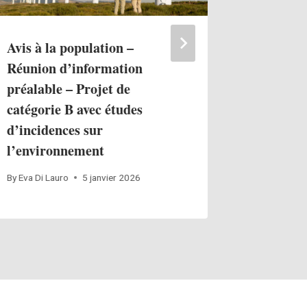
Avis à la population –
Soutenez
Réunion d’information
préféré
préalable – Projet de
By
Eva Di La
catégorie B avec études
d’incidences sur
l’environnement
By
Eva Di Lauro
5 janvier 2026