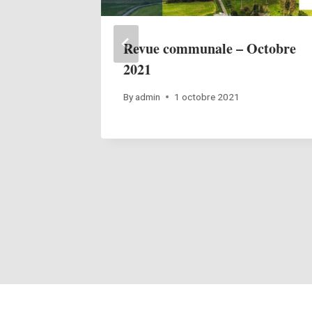
Revue communale – Octobre
2021
3
By
admin
1 octobre 2021