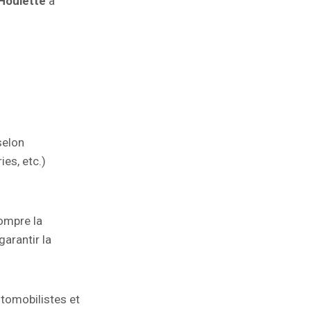
 Houlette
à
selon
es, etc.)
rompre la
garantir la
utomobilistes et