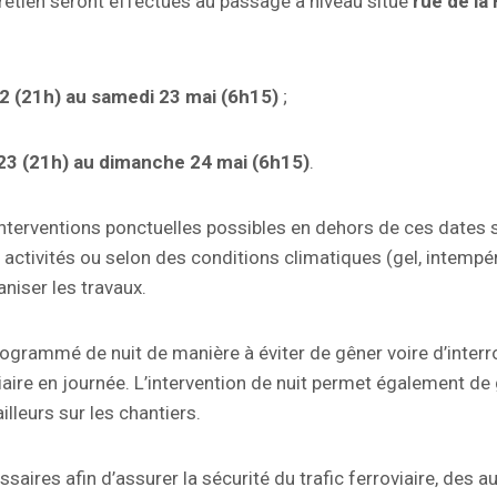
retien seront effectués au passage à niveau situé
rue de la
2 (21h) au samedi 23 mai (6h15)
;
23 (21h) au dimanche 24 mai (6h15)
.
nterventions ponctuelles possibles en dehors de ces dates 
activités ou selon des conditions climatiques (gel, intempéri
aniser les travaux.
rogrammé de nuit de manière à éviter de gêner voire d’inter
iaire en journée. L’intervention de nuit permet également de 
illeurs sur les chantiers.
saires afin d’assurer la sécurité du trafic ferroviaire, des a