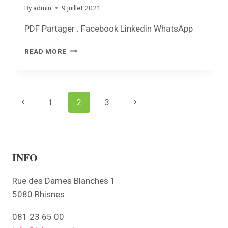
By
admin
9 juillet 2021
PDF Partager : Facebook Linkedin WhatsApp
REVUE
READ MORE
COMMUNALE
–
JUILLET
2021
Page
Previous
1
2
3
Next
navigation
Page
Page
INFO
Rue des Dames Blanches 1
5080 Rhisnes
081 23 65 00