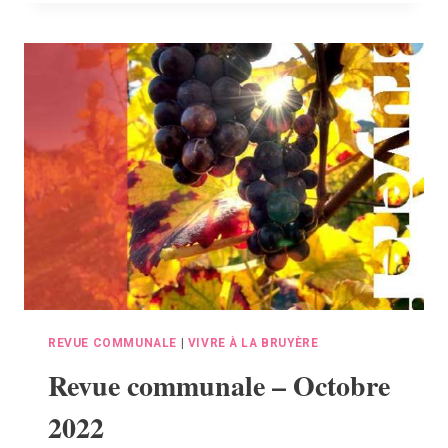
–
JANVIER
2023
REVUE COMMUNALE
|
VIVRE À LA BRUYÈRE
Revue communale – Octobre
2022