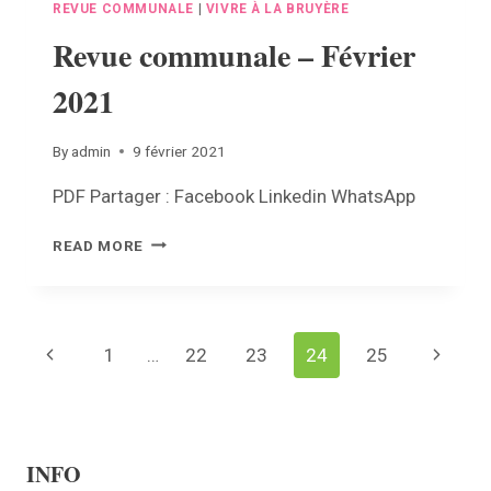
REVUE COMMUNALE
|
VIVRE À LA BRUYÈRE
Revue communale – Février
2021
By
admin
9 février 2021
PDF Partager : Facebook Linkedin WhatsApp
REVUE
READ MORE
COMMUNALE
–
FÉVRIER
2021
Page
Previous
1
…
22
23
24
25
Next
navigation
Page
Page
INFO