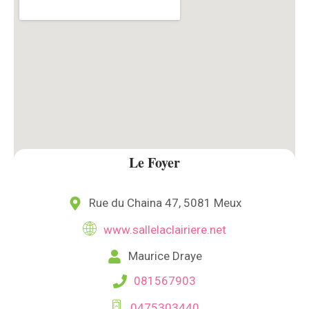
Le Foyer
Rue du Chaina 47, 5081 Meux
www.sallelaclairiere.net
Maurice Draye
081567903
0475303440